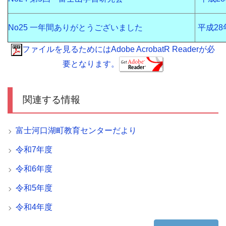
No25 一年間ありがとうございました
平成28
ファイルを見るためにはAdobe AcrobatR Readerが必
要となります。
関連する情報
富士河口湖町教育センターだより
令和7年度
令和6年度
令和5年度
令和4年度