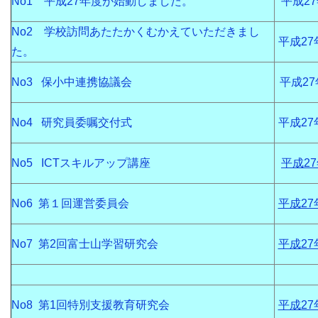
No1 平成27年度が始動しました。
平成2
No2 学校訪問あたたかくむかえていただきまし
平成27
た。
No3 保小中連携協議会
平成27
No4 研究員委嘱交付式
平成27
No5 ICTスキルアップ講座
平成2
No6 第１回運営委員会
平成27
No7 第2回富士山学習研究会
平成27
No8 第1回特別支援教育研究会
平成27