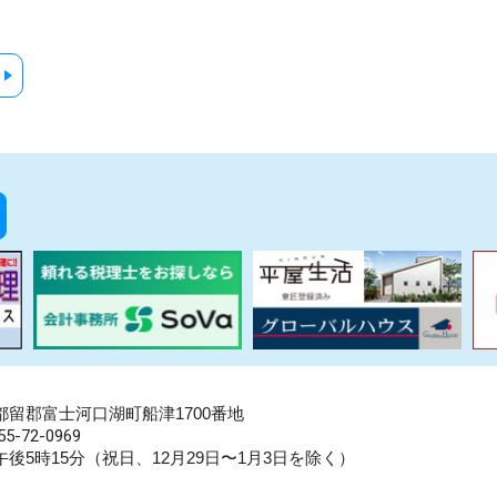
県南都留郡富士河口湖町船津1700番地
5-72-0969
後5時15分（祝日、12月29日〜1月3日を除く）