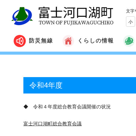
文字
小
くらしの情報
防災無線
令和4年度
◆ 令和４年度総合教育会議開催の状況
富士河口湖町総合教育会議