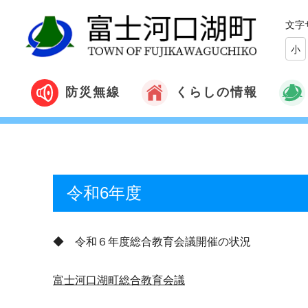
文字
小
くらしの情報
防災無線
令和6年度
◆ 令和６年度総合教育会議開催の状況
富士河口湖町総合教育会議