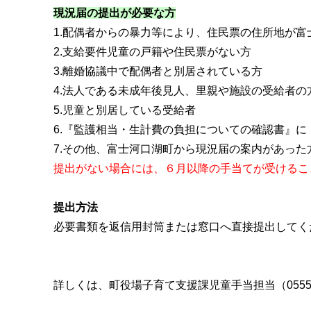
現況届の提出が必要な方
1.配偶者からの暴力等により、住民票の住所地が富
2.支給要件児童の戸籍や住民票がない方
3.離婚協議中で配偶者と別居されている方
4.法人である未成年後見人、里親や施設の受給者の
5.児童と別居している受給者
6.『監護相当・生計費の負担についての確認書』
7.その他、富士河口湖町から現況届の案内があった
提出がない場合には、６月以降の手当てが受けるこ
提出方法
必要書類を返信用封筒または窓口へ直接提出してく
詳しくは、町役場子育て支援課児童手当担当（0555-