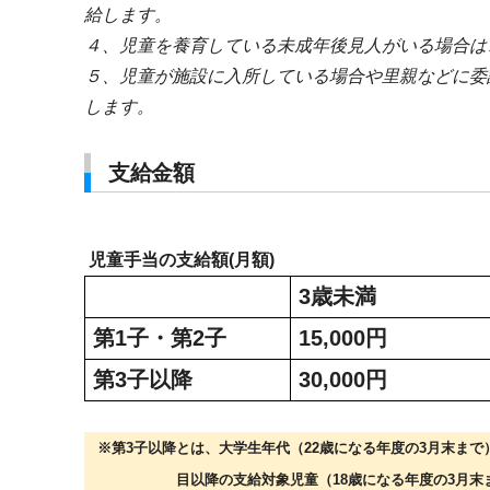
給します。
４、児童を養育している未成年後見人がいる場合は
５、児童が施設に入所している場合や里親などに委
します。
支給金額
児童手当の支給額(月額)
3
歳未満
第
1
子・第
2
子
15,000
円
第
3
子以降
30,000
円
※第
3
子以降とは、大学生年代（
22
歳になる年度の
3
月末まで
目以降の支給対象児童（
18
歳になる年度の
3
月末