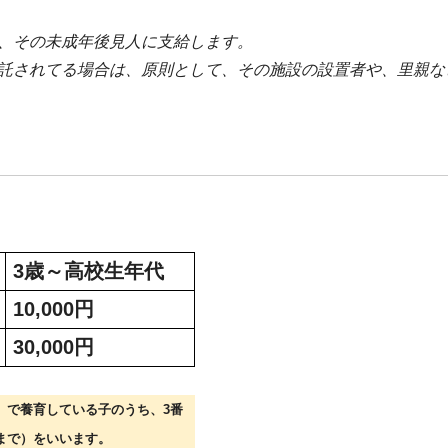
、その未成年後見人に支給します。
託されてる場合は、原則として、その施設の設置者や、里親な
3
歳～高校生年代
10,000
円
30,000
円
）で養育している子のうち、
3
番
まで）をいいます。