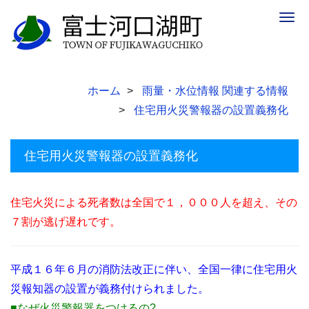
Togg
navig
ホーム
雨量・水位情報 関連する情報
住宅用火災警報器の設置義務化
住宅用火災警報器の設置義務化
住宅火災による死者数は全国で１，０００人を超え、その
７割が逃げ遅れです。
平成１６年６月の消防法改正に伴い、全国一律に住宅用火
災報知器の設置が義務付けられました。
■なぜ火災警報器をつけるの?