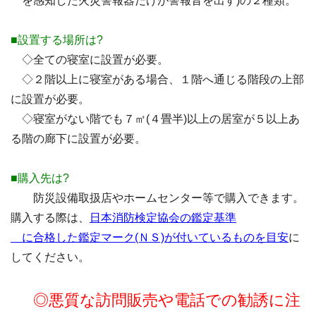
を感知した火災警報器だけが警報音を出す)の２種類。
■設置する場所は?
◇全ての寝室に設置が必要。
◇２階以上に寝室がある場合、１階へ通じる階段の上部
に設置が必要。
◇寝室がない階でも７㎡(４畳半)以上の居室が５以上あ
る階の廊下に設置が必要。
■購入先は?
防災設備取扱店やホームセンター等で購入できます。
購入する際は、
日本消防検定協会の鑑定基準
に合格した鑑定マーク(ＮＳ)が付いているものを目安
に
してください。
◎悪質な訪問販売や電話での勧誘に注