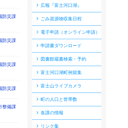
広報『富士河口湖』
域防災課
ごみ資源物収集日程
電子申請（オンライン申請）
域防災課
申請書ダウンロード
図書館蔵書検索・予約
域防災課
富士河口湖町例規集
富士山ライブカメラ
域防災課
町の人口と世帯数
市整備課
各課の情報
リンク集