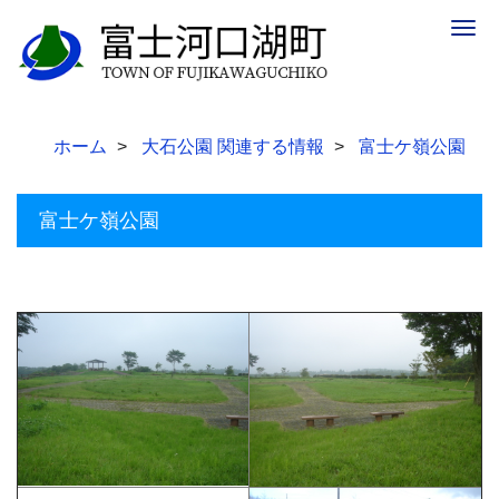
Togg
navig
ホーム
大石公園 関連する情報
富士ケ嶺公園
富士ケ嶺公園