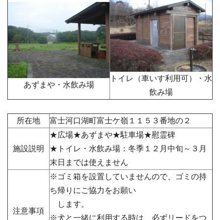
トイレ（車いす利用可）・水
あずまや・水飲み場
飲み場
所在地
富士河口湖町富士ケ嶺１１５３番地の２
★広場★あずまや★駐車場★慰霊碑
施設説明
★トイレ・水飲み場：冬季１２月中旬～３月
末日までは使えません
※ゴミ箱を設置していませんので、ゴミの持
ち帰りにご協力をお願い
します。
注意事項
※犬と一緒に利用する時は、必ずリードをつ