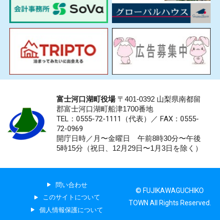
富士河口湖町役場
〒401-0392 山梨県南都留
郡富士河口湖町船津1700番地
TEL：0555-72-1111
（代表）／
FAX：0555-
72-0969
開庁日時／月〜金曜日 午前8時30分〜午後
5時15分（祝日、12月29日〜1月3日を除く）
問い合わせ
© FUJIKAWAGUCHIKO
このサイトについて
TOWN All Rights Reserved.
個人情報保護について