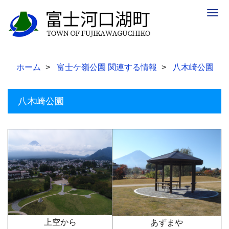
Togg
navig
ホーム
富士ケ嶺公園 関連する情報
八木崎公園
八木崎公園
上空から
あずまや