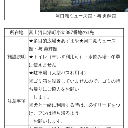
河口湖ミューズ館・与 勇輝館
所在地
富士河口湖町小立
897番地の1先
★多目的広場★あずまや★河口湖ミューズ
館・与 勇輝館
施設説明
★トイレ（車いす利用可）・水飲み場：冬季
は使えません
★駐車場（大型バス利用可）
※ゴミ箱を設置していませんので、ゴミの持
ち帰りにご協力をお願い
します。
注意事項
※犬と一緒に利用する時は、必ずリードをつ
け、フンは持ち帰るよう
お願いします。