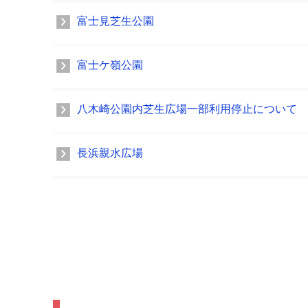
富士見芝生公園
富士ケ嶺公園
八木崎公園内芝生広場一部利用停止について
長浜親水広場