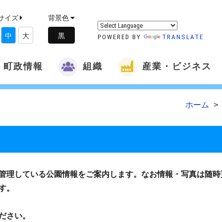
サイズ
背景色
中
大
POWERED BY
TRANSLATE
町政情報
組織
産業・ビジネス
ホーム
管理している公園情報をご案内します。なお情報・写真は随時
す。
ださい。