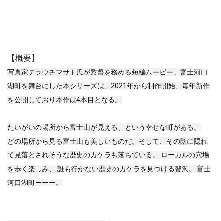
【概要】
写真家テラウチマサト氏が監督を務める短編ムービー。富士河口
湖町を舞台にした本シリーズは、2021年から制作開始、毎年新作
を公開しており本作は4本目となる。
たいがいの場所から富士山が見える、という幸せな町がある。
どの場所から見る富士山も美しいものだ。そして、その陰に隠れ
て見落とされそうな歴史のカケラも落ちている。 ローカルの穴場
を歩く楽しみ、 誰も行かない歴史のカケラを見つける贅沢。 富士
河口湖町ーーー。