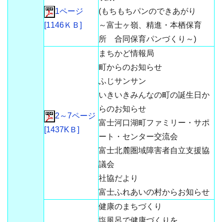
1ページ
(もちもちパンのできあがり
[1146ＫＢ]
～富士ヶ嶺、精進・本栖保育
所 合同保育パンづくり～)
まちかど情報局
町からのお知らせ
ふじサンサン
いきいきみんなの町の誕生日か
らのお知らせ
2～7ページ
富士河口湖町ファミリー・サポ
[1437KＢ]
ート・センター交流会
富士北麓圏域障害者自立支援協
議会
社協だより
富士ふれあいの村からお知らせ
健康のまちづくり
塩風呂で健康づくりを