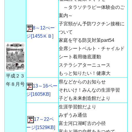
～タラソテラピー体験会のご
案内～
子宮頸がん予防ワクチン接種に
8～12ぺー
ついて
ジ[1455ＫＢ]
家庭を守る防災対策part54
全席シートベルト・チャイルド
シート着用徹底運動
ステラシアターニュース
もっと知りたい！健康大
平成２３
県などからのお知らせ
年８月号
13～16ペー
それいけ！みんなの生涯学習
ジ[1605KB]
子ども未来創造館だより
生涯学習館だより
みずうみ通信
17～22ペ
富士河口湖町古の小径
ージ[1529KB]
富士と湖の自然をみつめて