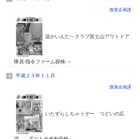
政策企画課
温かいんだ～クラブ富士山アウトドア
隊員-指令ファーム探検-～
平成２３年１１月
政策企画課
いたずらしちゃうぞー つどいの広
場 ～子ども未来創造館～