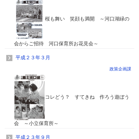
桜も舞い 笑顔も満開 ～河口湖緑の
会からご招待 河口保育所お花見会～
平成２３年３月
政策企画課
コレどう？ すてきね 作ろう遊ぼう
会 ～小立保育所～
平成２３年９月