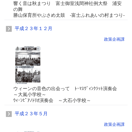
響く音は秋まつり 富士御室浅間神社例大祭 浦安
の舞
勝山保育所やぶさめ太鼓 -富士ふれあいの村まつり-
平成２３年１２月
政策企画課
ウィーンの音色の出会って ﾄｰﾏｽｳﾞｨﾝｸﾗｯﾄ演奏会
～大嵐小学校～
ｳｨｰﾝﾋﾟｱﾉﾄﾘｵ演奏会 ～大石小学校～
平成２３年５月
政策企画課