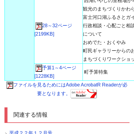
西湖いやしの里根場か
観光のまちづくりかわ
富士河口湖ふるさとガ
28～32ページ
行政相談・心配ごと相
[2199KB]
について
おめでた・おくやみ
町民ギャラリーからの
まちづくりワークショ
予算1～4ページ
町予算特集
[1228KB]
ファイルを見るためにはAdobe AcrobatR Readerが必
要となります。
関連する情報
平成２２年１２月号