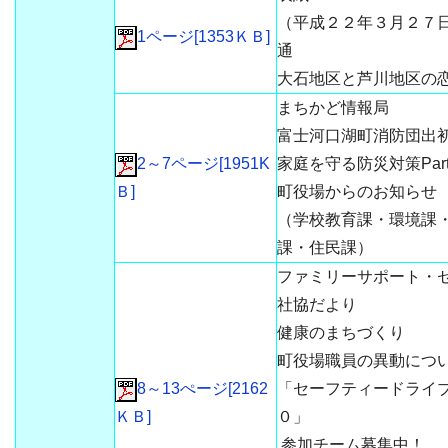
（平成２２年３月２７
1ページ[1353ＫＢ]
通
大石地区と芦川地区の
まちかど情報局
富士河口湖町消防団出
2～7ページ[1951K
家庭を守る防災対策Part
Ｂ]
町役場からのお知らせ
（学校教育課・環境課
課・住民課）
ファミリーサポート・
社協だより
健康のまちづくり
町役場職員の異動につ
8～13ぺージ[2162
「セーフティードライ
ＫＢ]
０」
参加チーム募集中！