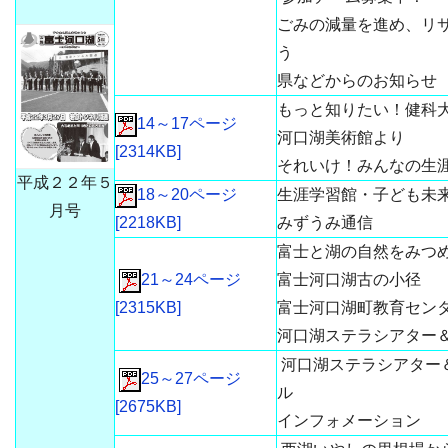
ごみの減量を進め、リ
う
県などからのお知らせ
もっと知りたい！健科
14～17ページ
河口湖美術館より
[2314KB]
それいけ！みんなの生
平成２２年５
18～20ページ
生涯学習館・子ども未
月号
[2218KB]
みずうみ通信
富士と湖の自然をみつ
21～24ページ
富士河口湖古の小径
[2315KB]
富士河口湖町教育セン
河口湖ステラシアター
河口湖ステラシアター
25～27ページ
ル
[2675KB]
インフォメーション