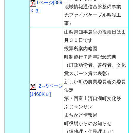
1ページ[889
地域情報通信基盤整備事業
ＫＢ]
光ファイバケーブル敷設工
事）
山梨県知事選挙の投票日は１
月３０日です
投票所案内略図
町制施行７周年記念式典
（町政功労者、善行者、文化
賞スポーツ賞の表彰）
新しい町の農業委員会の委員
2～9ページ
決定
[1460KＢ]
第７回富士河口湖町文化祭
ふじサンサン
まちかど情報局
町役場からのお知らせ
（総務課・住民課より）