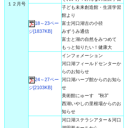
１２月号
子ども未来創造館・生涯学習
館より
18～23ペー
富士河口湖古の小径
ジ[1837KB]
みずうみ通信
富士と湖の自然をみつめて
もっと知りたい！健康大
インフォメーション
河口湖フィールドセンターか
らのお知らせ
24～27ペー
河口湖ハーブ館からのお知ら
ジ[2103KB]
せ
美術館にゅーす ”秋3”
西湖いやしの里根場からのお
知らせ
河口湖ステラシアター＆河口
湖円形ホールから