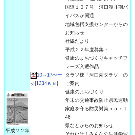
国道１３７号 河口湖Ⅱ期バ
イパスが開通
地域包括支援センターからの
お知らせ
社協だより
平成２２年度募集・
健康のまちづくりキャッチフ
レーズ入選作品
10～17ぺー
タラソ棟「河口湖タラソ」の
ジ[1334ＫＢ]
ご案内
健康のまちづくり
年末の交通事故防止県民運動
家庭を守る防災対策ｐａｒｔ
46
県などからのお知らせ
平成２２年
それいけ！みんなの生涯学習