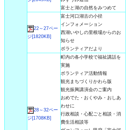
富士と湖の自然をみつめて
富士河口湖古の小径
インフォメーション
22～27ペー
西湖いやしの里根場からのお
ジ[1820KB]
知らせ
ボランティアだより
町内の各小学校で福祉講話を
実施
ボランティア活動情報
観光まちづくりかわら版
観光振興講演会のご案内
おめでた・おくやみ・おしあ
わせに
28～32ペー
行政相談・心配ごと相談・消
ジ[1708KB]
費生活相談等