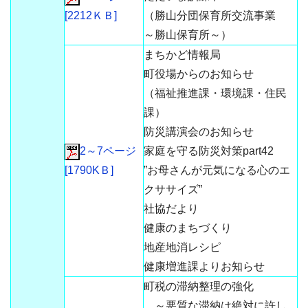
[2212ＫＢ]
（勝山分団保育所交流事業
～勝山保育所～）
まちかど情報局
町役場からのお知らせ
（福祉推進課・環境課・住民
課）
防災講演会のお知らせ
2～7ページ
家庭を守る防災対策part42
[1790KＢ]
”お母さんが元気になる心のエ
クササイズ”
社協だより
健康のまちづくり
地産地消レシピ
健康増進課よりお知らせ
町税の滞納整理の強化
～悪質な滞納は絶対に許し