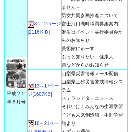
ません～
男女共同参画推進について
8～12ぺージ
富士河口湖町職員募集案内
[2116ＫＢ]
誕生日イベント実行委員会か
らのお知らせ
美術館にゅーす
もっと知りたい！健康大
県などからのお知らせ
山梨県災害情報メール配信
山梨県土砂災害警戒情報シス
13～17ペー
テム
平成２２
ジ[1607KB]
ステラシアターニュース
年８月号
それいけ！みんなの生涯学習
子ども未来創造館・生涯学習
18～21ペー
館より
ジ[2049KB]
みずうみ通信