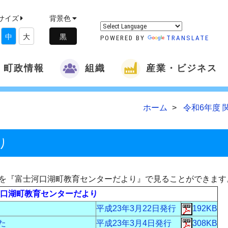
サイズ
背景色
中
大
POWERED BY
TRANSLATE
町政情報
組織
産業・ビジネス
ホーム
令和6年度 
り
を『富士河口湖町教育センターだより』で見ることができます
口湖町教育センターだより
平成23年3月22日発行
192KB
た
平成23年3月4日発行
308KB