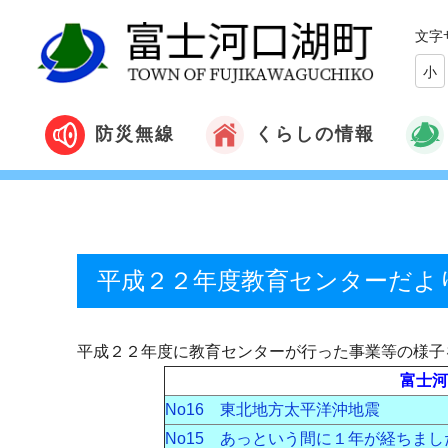
文字
小
くらしの情報
防災無線
平成２２年度教育センターだよ
平成２２年度に教育センターが行った事業等の様子
富士河
No16 東北地方太平洋沖地震
No15 あっという間に１年が経ちまし