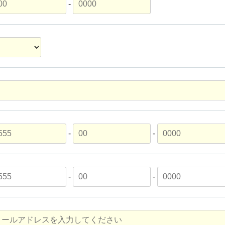
-
-
-
-
-