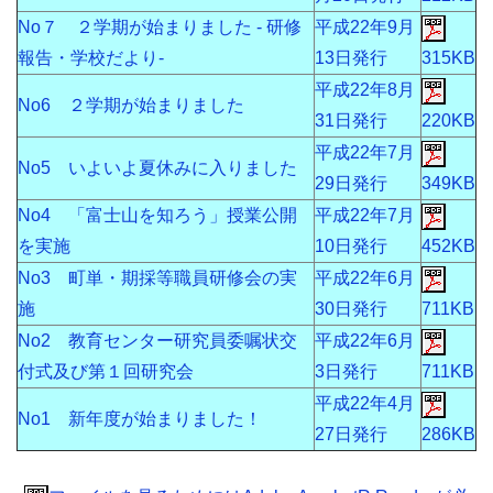
No７ ２学期が始まりました - 研修
平成22年9月
報告・学校だより-
13日発行
315KB
平成22年8月
No6 ２学期が始まりました
31日発行
220KB
平成22年7月
No5 いよいよ夏休みに入りました
29日発行
349KB
No4 「富士山を知ろう」授業公開
平成22年7月
を実施
10日発行
452KB
No3 町単・期採等職員研修会の実
平成22年6月
施
30日発行
711KB
No2 教育センター研究員委嘱状交
平成22年6月
付式及び第１回研究会
3日発行
711KB
平成22年4月
No1 新年度が始まりました！
27日発行
286KB