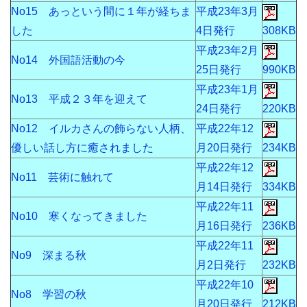
No15 あっという間に１年が経ちま
平成23年3月
した
4日発行
308KB
平成23年2月
No14 外国語活動の今
25日発行
990KB
平成23年1月
No13 平成２３年を迎えて
24日発行
220KB
No12 イルカさんの飾らない人柄、
平成22年12
優しい話し方に癒されました
月20日発行
234KB
平成22年12
No11 芸術に触れて
月14日発行
334KB
平成22年11
No10 寒くなってきました
月16日発行
236KB
平成22年11
No9 深まる秋
月2日発行
232KB
平成22年10
No8 学習の秋
月20日発行
212KB