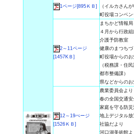
1ページ[895ＫＢ]
（イルカさんが
町役場コンベン
まちかど情報局
４月から行政組
介護予防教室
2～11ページ
健康のまつちづ
[1457KＢ]
町役場からのお
（税務課・住民
都市整備課）
県などからのお
農業委員会より
春の全国交通安
家庭を守る防災対策
12～19ぺージ
地上デジタル放
[1526ＫＢ]
社協だより
河口湖美術館よ