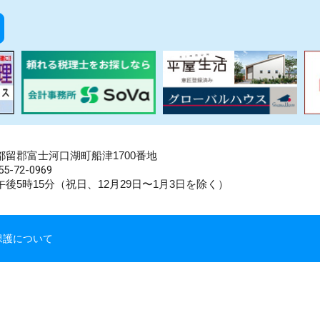
県南都留郡富士河口湖町船津1700番地
5-72-0969
後5時15分（祝日、12月29日〜1月3日を除く）
保護について