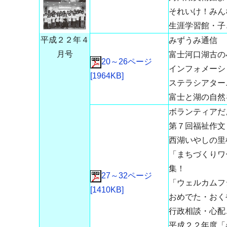
それいけ！みん
生涯学習館・子
平成２２年４
みずうみ通信
月号
富士河口湖古の
20～26ページ
インフォメーシ
[1964KB]
ステラシアター
富士と湖の自然
ボランティアだ
第７回福祉作文 
西湖いやしの里
「まちづくりワ
集！
27～32ページ
「ウェルカムフ
[1410KB]
おめでた・おく
行政相談・心配
平成２２年度「