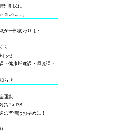
特別町民に！
ションにて）
織が一部変わります
くり
知らせ
課・健康増進課・環境課・
知らせ
全運動
Part38
送の準備はお早めに！
り