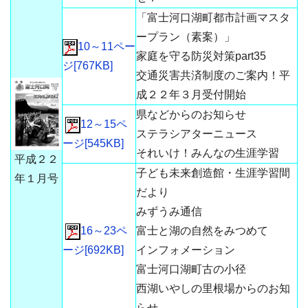
「富士河口湖町都市計画マスタ
ープラン（素案）」
10～11ペー
家庭を守る防災対策part35
ジ[767KB]
交通災害共済制度のご案内！平
成２２年３月受付開始
県などからのお知らせ
12～15ペ
ステラシアターニュース
ージ[545KB]
それいけ！みんなの生涯学習
平成２２
子ども未来創造館・生涯学習間
年１月号
だより
みずうみ通信
16～23ペ
富士と湖の自然をみつめて
ージ[692KB]
インフォメーション
富士河口湖町古の小径
西湖いやしの里根場からのお知
らせ