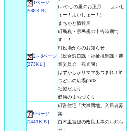
1ページ
(いやしの里のお正月 よいし
[588ＫＢ]
ょー！よいしょー！)
まちかど情報局
町民税・県民税の申告時期で
す！！
町役場からのお知らせ
2～8ページ
（総合窓口課・福祉推進課・農
[373KＢ]
業委員会・観光課）
はずかしがりママあつまれ！in
つどいの広場part2
社協だより
健康のまちづくり
町営住宅「大嵐団地」入居者募
9ぺージ
集
[1449ＫＢ]
白木里宮線の改良工事のお知ら
せ！