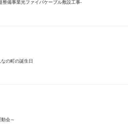
盤整備事業光ファイバケーブル敷設工事-
んなの町の誕生日
運動会～