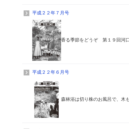
平成２２年７月号
香る季節をどうぞ 第１９回河
平成２２年６月号
森林浴は切り株のお風呂で、木