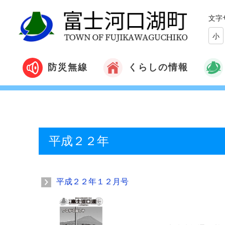
文字
小
くらしの情報
防災無線
平成２２年
平成２２年１２月号