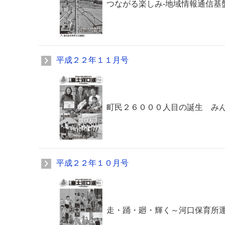
つながる楽しみ-地域情報通信基
平成２２年１１月号
町民２６０００人目の誕生 み
平成２２年１０月号
走・踊・廻・輝く～河口保育所