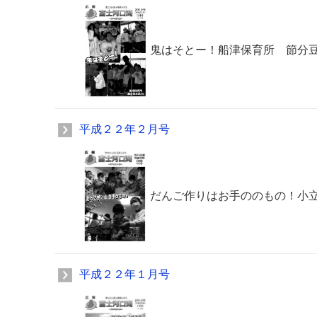
鬼はそとー！船津保育所 節分
平成２２年２月号
だんご作りはお手ののもの！小
平成２２年１月号