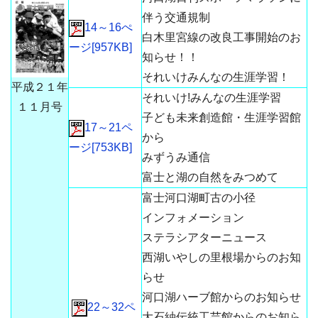
伴う交通規制
14～16ぺ
白木里宮線の改良工事開始のお
ージ[957KB]
知らせ！！
それいけみんなの生涯学習！
平成２１年
それいけ!みんなの生涯学習
１１月号
子ども未来創造館・生涯学習館
17～21ペ
から
ージ[753KB]
みずうみ通信
富士と湖の自然をみつめて
富士河口湖町古の小径
インフォメーション
ステラシアターニュース
西湖いやしの里根場からのお知
らせ
河口湖ハーブ館からのお知らせ
22～32ペ
大石紬伝統工芸館からのお知ら