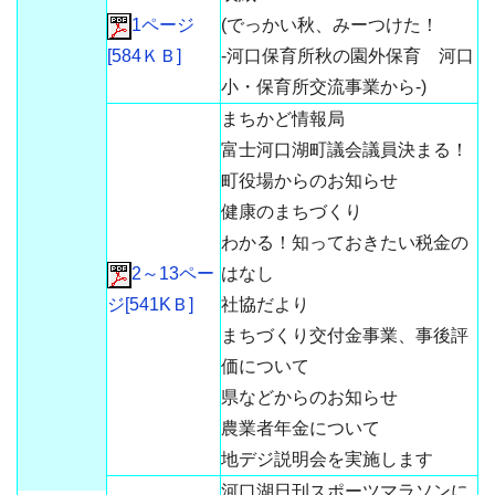
1ページ
(でっかい秋、みーつけた！
[584ＫＢ]
-河口保育所秋の園外保育 河口
小・保育所交流事業から-)
まちかど情報局
富士河口湖町議会議員決まる！
町役場からのお知らせ
健康のまちづくり
わかる！知っておきたい税金の
2～13ペー
はなし
ジ[541KＢ]
社協だより
まちづくり交付金事業、事後評
価について
県などからのお知らせ
農業者年金について
地デジ説明会を実施します
河口湖日刊スポーツマラソンに