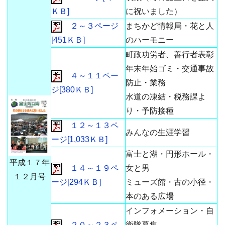
ＫＢ]
に祝いました）
２～３ページ
まちかど情報局・花と人
[451ＫＢ]
のハーモニー
町政功労者、善行者表彰
年末年始ゴミ・交通事故
４～１１ペー
防止・業務
ジ[380ＫＢ]
水道の凍結・税務課よ
り・予防接種
１２～１３ペ
みんなの生涯学習
ージ[1,033ＫＢ]
富士と湖・円形ホール・
平成１７年
１４～１９ペ
女と男
１２月号
ージ[294ＫＢ]
ミューズ館・古の小径・
本のある広場
インフォメーション・自
２０～２３ペ
衛隊募集