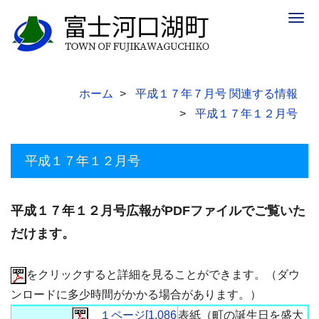
Togg
navig
ホーム
平成１７年７月号 関連する情報
平成１７年１２月号
平成１７年１２月号
平成１７年１２月号広報がPDFファイルでご覧いた
だけます。
をクリックすると詳細を見ることができます。（ダウ
ンロードに多少時間がかかる場合があります。）
１ページ[1,086
表紙（町の誕生日を盛大