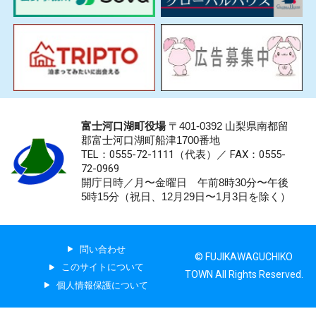
富士河口湖町役場
〒401-0392 山梨県南都留
郡富士河口湖町船津1700番地
TEL：0555-72-1111
（代表）／
FAX：0555-
72-0969
開庁日時／月〜金曜日 午前8時30分〜午後
5時15分（祝日、12月29日〜1月3日を除く）
問い合わせ
© FUJIKAWAGUCHIKO
このサイトについて
TOWN All Rights Reserved.
個人情報保護について