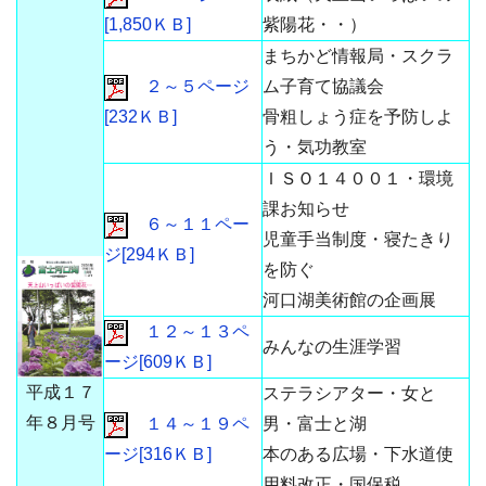
[1,850ＫＢ]
紫陽花・・）
まちかど情報局・スクラ
２～５ページ
ム子育て協議会
[232ＫＢ]
骨粗しょう症を予防しよ
う・気功教室
ＩＳＯ１４００１・環境
課お知らせ
６～１１ペー
児童手当制度・寝たきり
ジ[294ＫＢ]
を防ぐ
河口湖美術館の企画展
１２～１３ペ
みんなの生涯学習
ージ[609ＫＢ]
平成１７
ステラシアター・女と
年８月号
１４～１９ペ
男・富士と湖
ージ[316ＫＢ]
本のある広場・下水道使
用料改正・国保税