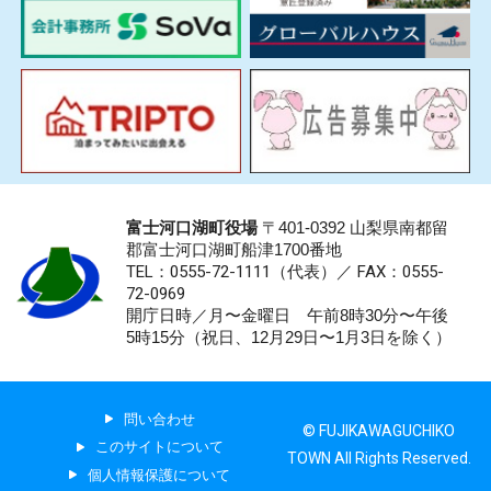
富士河口湖町役場
〒401-0392 山梨県南都留
郡富士河口湖町船津1700番地
TEL：0555-72-1111
（代表）／
FAX：0555-
72-0969
開庁日時／月〜金曜日 午前8時30分〜午後
5時15分（祝日、12月29日〜1月3日を除く）
問い合わせ
© FUJIKAWAGUCHIKO
このサイトについて
TOWN All Rights Reserved.
個人情報保護について