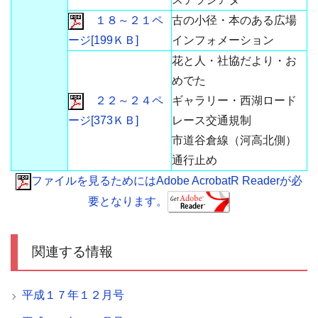
１８～２１ペ
古の小径・本のある広場
ージ[199ＫＢ]
インフォメーション
花と人・社協だより・お
めでた
２２～２４ペ
ギャラリー・西湖ロード
ージ[373ＫＢ]
レース交通規制
市道谷倉線（河高北側）
通行止め
ファイルを見るためにはAdobe AcrobatR Readerが必
要となります。
関連する情報
平成１７年１２月号