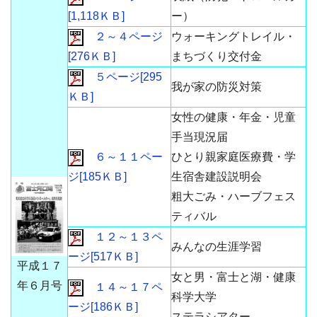
[1,118ＫＢ]
ー）
２～４ページ
ウォーキングトレイル・
[276ＫＢ]
まちづくり交付金
５ページ[295
我が家の防災対策
ＫＢ]
女性の健康・年金・児童
手当現況届
６～１１ペー
ひとり親家庭医療費・学
ジ[185ＫＢ]
生宿舎建設説明会
粗大ごみ・ハーブフェス
ティバル
１２～１３ペ
みんなの生涯学習
ージ[517ＫＢ]
平成１７
女と男・富士と湖・健康
年６月号
１４～１７ペ
科学大学
ージ[186ＫＢ]
ステラシアター