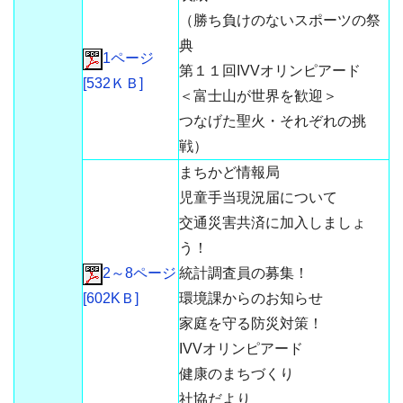
（勝ち負けのないスポーツの祭
典
1ページ
第１１回IVVオリンピアード
[532ＫＢ]
＜富士山が世界を歓迎＞
つなげた聖火・それぞれの挑
戦）
まちかど情報局
児童手当現況届について
交通災害共済に加入しましょ
う！
2～8ページ
統計調査員の募集！
[602KＢ]
環境課からのお知らせ
家庭を守る防災対策！
IVVオリンピアード
健康のまちづくり
社協だより