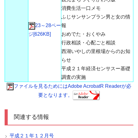
消費生活一口メモ
ふじサンサンプラン男と女の情
23～28ペー
報
ジ[626KB]
おめでた・おくやみ
行政相談・心配ごと相談
西湖いやしの里根場からのお知
らせ
平成２１年経済センサスー基礎
調査の実施
ファイルを見るためにはAdobe AcrobatR Readerが必
要となります。
関連する情報
平成２１年１２月号