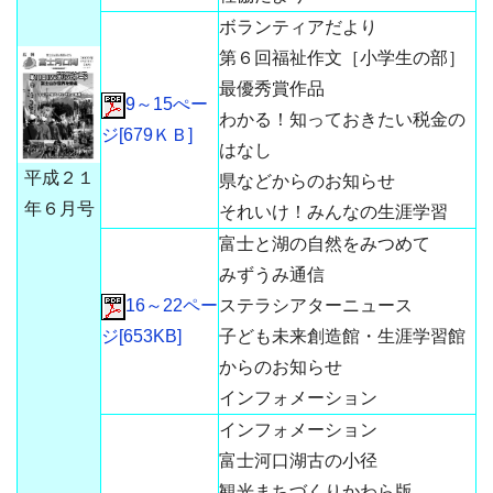
ボランティアだより
第６回福祉作文［小学生の部］
最優秀賞作品
9～15ぺー
わかる！知っておきたい税金の
ジ[679ＫＢ]
はなし
平成２１
県などからのお知らせ
年６月号
それいけ！みんなの生涯学習
富士と湖の自然をみつめて
みずうみ通信
16～22ペー
ステラシアターニュース
ジ[653KB]
子ども未来創造館・生涯学習館
からのお知らせ
インフォメーション
インフォメーション
富士河口湖古の小径
観光まちづくりかわら版