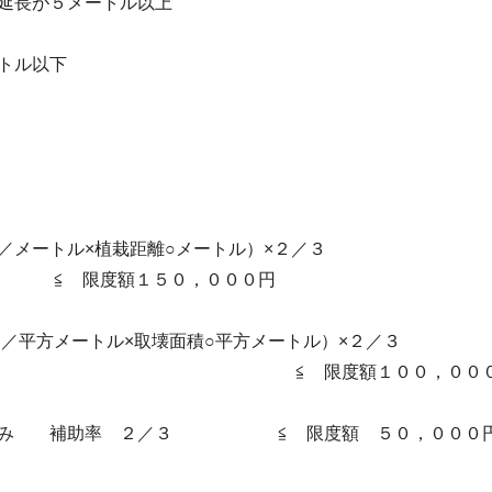
長が５メートル以上
トル以下
ートル×植栽距離○メートル）×２／３
０，０００円
平方メートル×取壊面積○平方メートル）×２／３
１００，０００
 補助率 ２／３ ≦ 限度額 ５０，０００