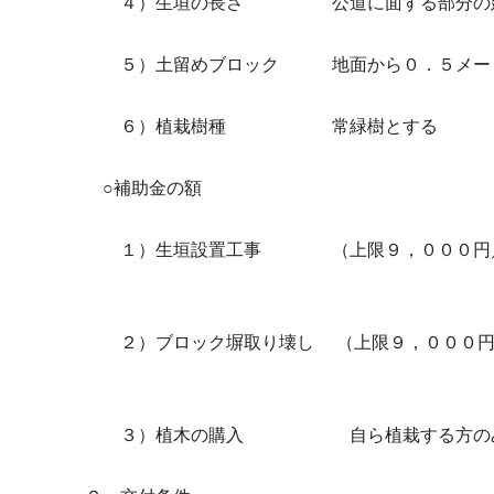
４）生垣の長さ 公道に面する部分の延
５）土留めブロック 地面から０．５メー
６）植栽樹種 常緑樹とする
○補助金の額
１）生垣設置工事 （上限９，０００円／メ
≦ 限度額１５
２）ブロック塀取り壊し （上限９，０００円／
≦ 限度額
３）植木の購入 自ら植栽する方のみ