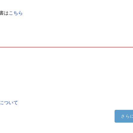
書は
こちら
について
さら