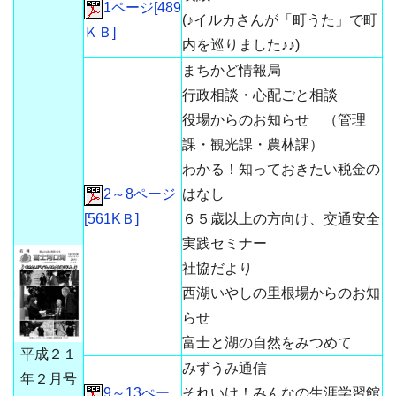
1ページ[489
(♪イルカさんが「町うた」で町
ＫＢ]
内を巡りました♪♪)
まちかど情報局
行政相談・心配ごと相談
役場からのお知らせ （管理
課・観光課・農林課）
わかる！知っておきたい税金の
2～8ページ
はなし
[561KＢ]
６５歳以上の方向け、交通安全
実践セミナー
社協だより
西湖いやしの里根場からのお知
らせ
富士と湖の自然をみつめて
平成２１
みずうみ通信
年２月号
9～13ぺー
それいけ！みんなの生涯学習館