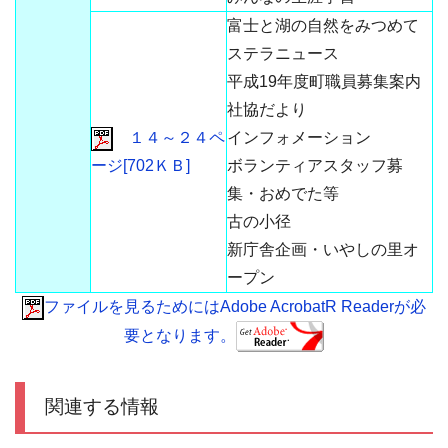
富士と湖の自然をみつめて
ステラニュース
平成19年度町職員募集案内
社協だより
１４～２４ペ
インフォメーション
ージ[702ＫＢ]
ボランティアスタッフ募
集・おめでた等
古の小径
新庁舎企画・いやしの里オ
ープン
ファイルを見るためにはAdobe AcrobatR Readerが必
要となります。
関連する情報