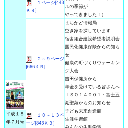
１ページ[448
ルの季節が
ＫＢ]
やってきました！）
まちかど情報局
空き家を探しています
宿舎組合建設希望者説明会
国民化健康保険からの知ら
せ
２～９ページ
健康の町づくりウォーキン
[666ＫＢ]
グ大会
吉田保健所から
年金を受けている皆さんへ
ＩＳＯ１４００１・富士五
湖聖苑からのお知らせ
子ども未来創造館
平成１８
１０～１３ペ
生涯学習館
年７月号
ージ[843ＫＢ]
みんなの生涯学習