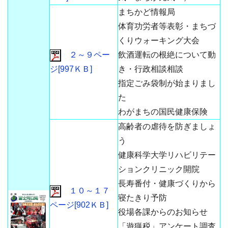
まちかど情報局
体育功労者等表彰・まちづ
くりウォーキング大会
２～９ペー
飲酒運転の根絶について動
ジ[997ＫＢ]
き・行政相談相談
指定ごみ袋制が始まりまし
た
わがまちの国民健康保険
高齢者の虐待を防ぎましょ
う
健康科学大学リハビリテー
ションクリニック開院
長寿番付・健康づくりから
１０～１７
寝たきり予防
ページ[902ＫＢ]
役場各課からのお知らせ
「遊猟税」アンケート調査