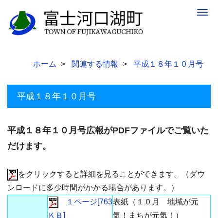
Togg
navig
ホーム
関連する情報
平成１８年１０月号
平成１８年１０月号
平成１８年１０月号広報がPDFファイルでご覧いた
だけます。
をクリックすると詳細を見ることができます。（ダウ
ンロードに多少時間がかかる場合があります。）
１ページ[763
表紙（１０月 地域が元
ＫＢ]
気！まちが元気！）