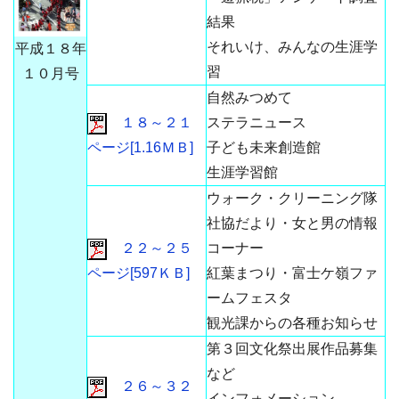
結果
それいけ、みんなの生涯学
平成１８年
習
１０月号
自然みつめて
１８～２１
ステラニュース
ページ[1.16ＭＢ]
子ども未来創造館
生涯学習館
ウォーク・クリーニング隊
社協だより・女と男の情報
２２～２５
コーナー
ページ[597ＫＢ]
紅葉まつり・富士ケ嶺ファ
ームフェスタ
観光課からの各種お知らせ
第３回文化祭出展作品募集
など
２６～３２
インフォメーション