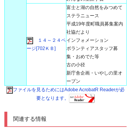
富士と湖の自然をみつめて
ステラニュース
平成19年度町職員募集案内
社協だより
１４～２４ペ
インフォメーション
ージ[702ＫＢ]
ボランティアスタッフ募
集・おめでた等
古の小径
新庁舎企画・いやしの里オ
ープン
ファイルを見るためにはAdobe AcrobatR Readerが必
要となります。
関連する情報