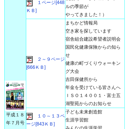
１ページ[448
ルの季節が
ＫＢ]
やってきました！）
まちかど情報局
空き家を探しています
宿舎組合建設希望者説明会
国民化健康保険からの知ら
せ
２～９ページ
健康の町づくりウォーキン
[666ＫＢ]
グ大会
吉田保健所から
年金を受けている皆さんへ
ＩＳＯ１４００１・富士五
湖聖苑からのお知らせ
子ども未来創造館
平成１８
１０～１３ペ
生涯学習館
年７月号
ージ[843ＫＢ]
みんなの生涯学習