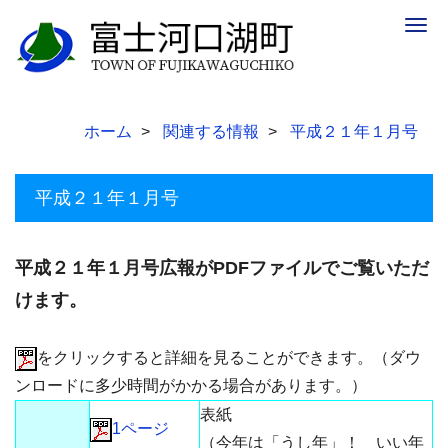
Togg
navig
ホーム
関連する情報
平成２１年１月号
平成２１年１月号
平成２１年１月号広報がPDFファイルでご覧いただ
けます。
をクリックすると詳細を見ることができます。（ダウ
ンロードに多少時間がかかる場合があります。）
表紙
1ページ
（今年は「うし年」！ いい年