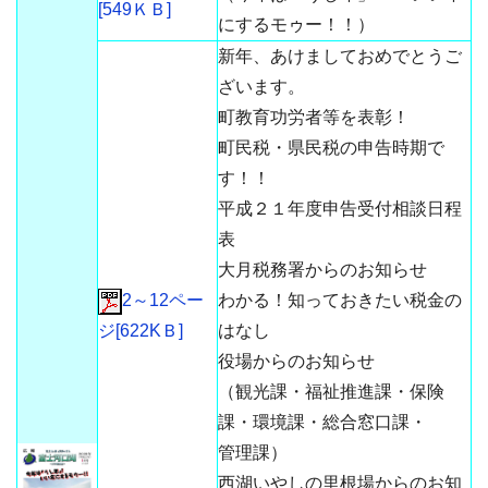
[549ＫＢ]
にするモゥー！！）
新年、あけましておめでとうご
ざいます。
町教育功労者等を表彰！
町民税・県民税の申告時期で
す！！
平成２１年度申告受付相談日程
表
大月税務署からのお知らせ
2～12ペー
わかる！知っておきたい税金の
ジ[622KＢ]
はなし
役場からのお知らせ
（観光課・福祉推進課・保険
課・環境課・総合窓口課・
管理課）
西湖いやしの里根場からのお知