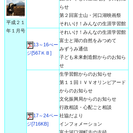
らせ
第２回富士山・河口湖映画祭
平成２１
それいけ！みんなの生涯学習館
年１月号
それいけ！みんなの生涯学習館
富士と湖の自然をみつめて
13～16ぺー
みずうみ通信
ジ[567ＫＢ]
子ども未来創造館からのお知ら
せ
生学習館からのお知らせ
第１１回ＩＶＶオリンピアード
からのお知らせ
文化振興局からのお知らせ
行政相談・心配ごと相談
17～24ペー
社協だより
ジ[716KB]
インフォメーション
富士河口湖町古の古径