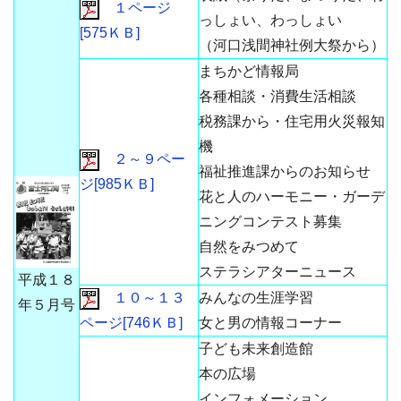
１ページ
っしょい、わっしょい
[575ＫＢ]
（河口浅間神社例大祭から）
まちかど情報局
各種相談・消費生活相談
税務課から・住宅用火災報知
機
２～９ペー
福祉推進課からのお知らせ
ジ[985ＫＢ]
花と人のハーモニー・ガーデ
ニングコンテスト募集
自然をみつめて
ステラシアターニュース
平成１８
１０～１３
みんなの生涯学習
年５月号
ページ[746ＫＢ]
女と男の情報コーナー
子ども未来創造館
本の広場
インフォメーション