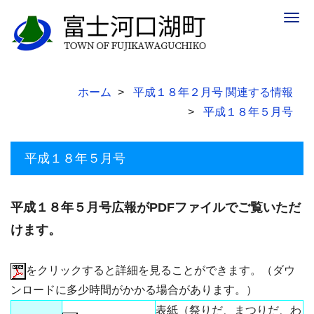
Togg
navig
ホーム
平成１８年２月号 関連する情報
平成１８年５月号
平成１８年５月号
平成１８年５月号広報がPDFファイルでご覧いただ
けます。
をクリックすると詳細を見ることができます。（ダウ
ンロードに多少時間がかかる場合があります。）
表紙（祭りだ、まつりだ、わ