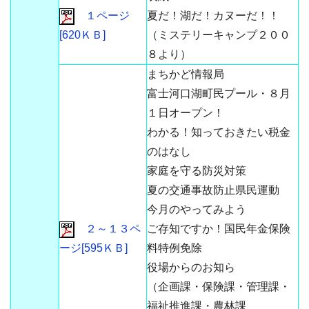
１ページ
夏だ！湖だ！カヌーだ！！
[620ＫＢ]
（ミステリーキャンプ２００
８より）
まちかど情報局
富士河口湖町民プール・８月
１日オープン！
わかる！知っておきたい税金
のはなし
家庭を守る防災対策
夏の交通事故防止県民運動
今月のやってみよう
２～１３ペ
ご存知ですか！国民年金保険
ージ[595ＫＢ]
料特例免除
役場からのお知ら
（企画課・保険課・管理課・
福祉推進課・農林課