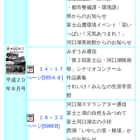
・都市整備課・環境課）
県からのお知らせ
富士山麓環境イベント「花い
っぱい！元気あつまれ！」
河口湖美術館からのお知らせ
みずうみ通信
「第２回富士山・河口湖映画
１４～１７
祭」シナリオコンクール
ぺージ[585ＫＢ]
作品募集
平成２０
それいけ！みんなの生涯学習
年８月号
館
河口湖ステラシアター通信
富士と湖の自然をみつめて
１８～２２
富士河口湖古の小径
ページ[598KB]
西湖「いやしの里・根場」か
らのお知らせ