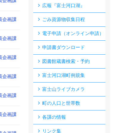
策企画課
広報『富士河口湖』
策企画課
ごみ資源物収集日程
電子申請（オンライン申請）
策企画課
申請書ダウンロード
策企画課
図書館蔵書検索・予約
富士河口湖町例規集
策企画課
富士山ライブカメラ
策企画課
町の人口と世帯数
策企画課
各課の情報
リンク集