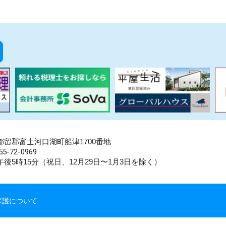
県南都留郡富士河口湖町船津1700番地
5-72-0969
後5時15分（祝日、12月29日〜1月3日を除く）
保護について