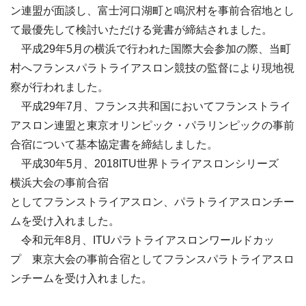
ン連盟が面談し、富士河口湖町と鳴沢村を事前合宿地とし
て最優先して検討いただける覚書が締結されました。
平成
29
年
5
月の横浜で行われた国際大会参加の際、当町
村へフランスパラトライアスロン競技の監督により現地視
察が行われました。
平成
29
年
7
月、フランス共和国においてフランストライ
アスロン連盟と東京オリンピック・パラリンピックの事前
合宿について基本協定書を締結しました。
平成30年5月、2018ITU世界トライアスロンシリーズ
横浜大会の事前合宿
としてフランストライアスロン、パラトライアスロンチー
ムを受け入れました。
令和元年8月、ITUパラトライアスロンワールドカッ
プ 東京大会の事前合宿としてフランスパラトライアスロ
ンチームを受け入れました。