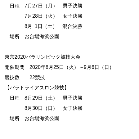
日程：7
月27
日（月） 男子決勝
7月28日（火） 女子決勝
8月 1日（土） 混合決勝
場所：お台場海浜公園
東京
2020
パラリンピック競技大会
開催期間
2020
年
8
月
25
日（火）～
9
月
6
日（日）
競技数
22
競技
【パラトライアスロン競技】
日程：8
月
29
日（土） 男子決勝
8月
30
日（日） 女子決勝
場所：お台場海浜公園