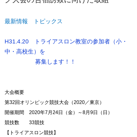
最新情報 トピックス
H31.4.20 トライアスロン教室の参加者（小・
中・高校生）を
募集します！！
大会概要
第
32
回オリンピック競技大会（
2020
／東京）
開催期間
2020
年
7
月
24
日（金）～
8
月
9
日（日）
競技数
33
競技
【トライアスロン競技】