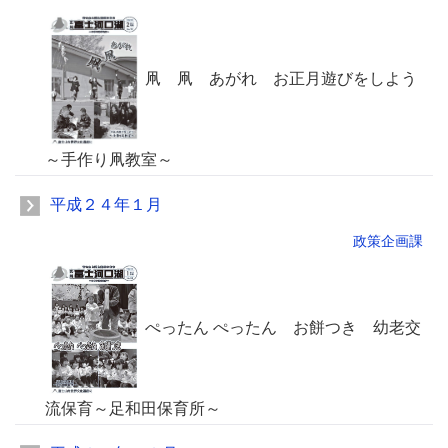
凧 凧 あがれ お正月遊びをしよう
～手作り凧教室～
平成２４年１月
政策企画課
ぺったん ぺったん お餅つき 幼老交
流保育～足和田保育所～