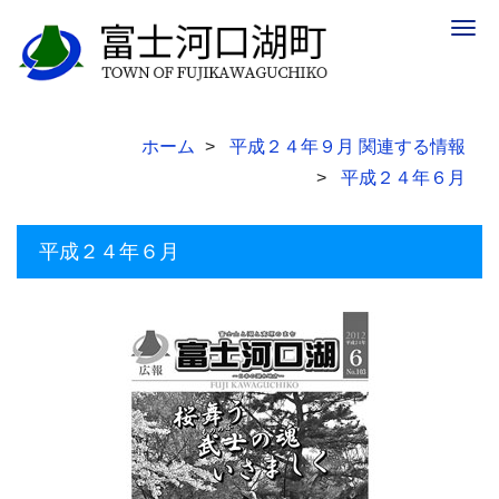
Togg
navig
ホーム
平成２４年９月 関連する情報
平成２４年６月
平成２４年６月