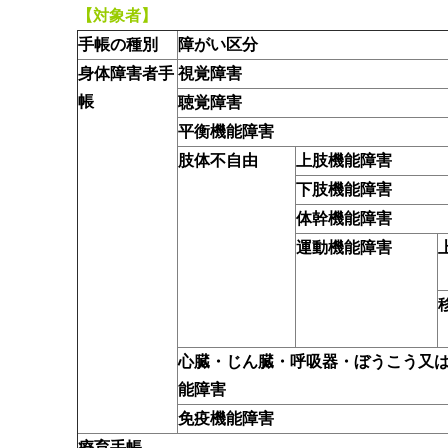
【対象者】
手帳の種別
障がい区分
身体障害者手
視覚障害
帳
聴覚障害
平衡機能障害
肢体不自由
上肢機能障害
下肢機能障害
体幹機能障害
運動機能障害
心臓・じん臓・呼吸器・ぼうこう又
能障害
免疫機能障害
療育手帳