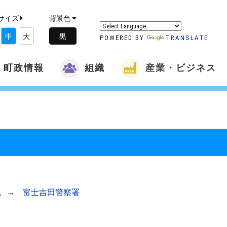
サイズ
背景色
中
大
POWERED BY
TRANSLATE
町政情報
組織
産業・ビジネス
い。→
富士吉田警察署