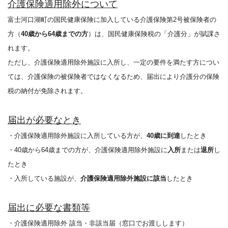
介護保険適用除外について
富士河口湖町の国民健康保険に加入している介護保険第2号被保険者の
方（
40歳から64歳までの方
）は、国民健康保険税の「介護分」が賦課さ
れます。
ただし、介護保険適用除外施設に入所し、一定の要件を満たす方につい
ては、介護保険の被保険者ではなくなるため、届出により介護分の保険
税の納付が免除されます。
届出が必要なとき
・介護保険適用除外施設に入所している方が、
40歳に到達
したとき
・40歳から64歳までの方が、介護保険適用除外施設に
入所
または
退所
し
たとき
・入所している施設が、
介護保険適用除外施設
に該当
したとき
届出に必要な書類等
・介護保険適用除外 該当・非該当届（窓口でお渡しします）