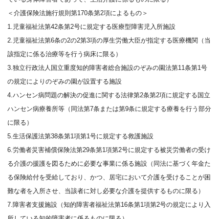
＜介護保険法施行規則第170条第2項によるもの＞
1.児童福祉法第42条第2号に規定する医療型障害児入所施設
2.児童福祉法第6条の2の2第3項の厚生労働大臣が指定する医療機関（当
該指定に係る治療等を行う病床に限る）
3.独立行政法人国立重度知的障害者総合施設のぞみの園法第11条第1号
の規定によりのぞみの園が設置する施設
4.ハンセン病問題の解決の促進に関する法律第2条第2項に規定する国立
ハンセン病療養所等（同法第7条または第9条に規定する療養を行う部分
に限る）
5.生活保護法第38条第1項第1号に規定する救護施設
6.労働者災害補償保険法第29条第1項第2号に規定する被災労働者の受け
る介護の援護を図るために必要な事業に係る施設（同法に基づく年金た
る保険給付を受給しており、かつ、居宅において介護を受けることが困
難な者を入所させ、当該者に対し必要な介護を提供するものに限る）
7.障害者支援施設（知的障害者福祉法第16条第1項第2号の規定により入
所している知的障害者に係るものに限る）