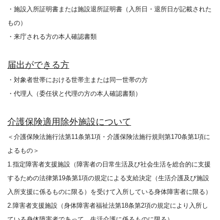
・施設入所証明書または施設退所証明書（入所日・退所日が記載された
もの）
・来庁される方の本人確認書類
届出ができる方
・対象者世帯における世帯主または同一世帯の方
・代理人（委任状と代理の方の本人確認書類）
介護保険適用除外施設について
＜介護保険法施行法第11条第1項・介護保険法施行規則第170条第1項に
よるもの＞
1.指定障害者支援施設（障害者の日常生活及び社会生活を総合的に支援
するための法律第19条第1項の規定による支給決定（生活介護及び施設
入所支援に係るものに限る）を受けて入所している身体障害者に限る）
2.障害者支援施設（身体障害者福祉法第18条第2項の規定により入所し
ている身体障害者であって、生活介護に係るものに限る）