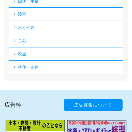
国保・年金
障害
おくやみ
ごみ
税金
移住・定住
広告枠
広告募集について