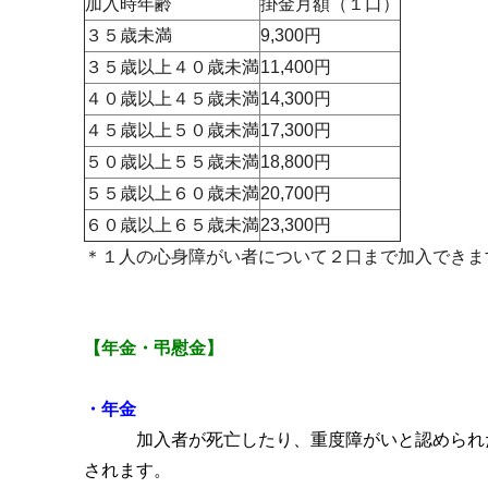
加入時年齢
掛金月額（１口）
３５歳未満
9,300円
３５歳以上４０歳未満
11,400円
４０歳以上４５歳未満
14,300円
４５歳以上５０歳未満
17,300円
５０歳以上５５歳未満
18,800円
５５歳以上６０歳未満
20,700円
６０歳以上６５歳未満
23,300円
＊１人の心身障がい者について２口まで加入できま
【年金・弔慰金】
・年金
加入者が死亡したり、重度障がいと認められ
されます。