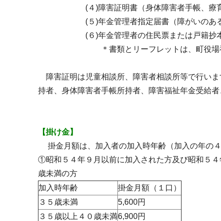
(４)障害証明書（身体障害者手帳、療育手
(５)年金管理者指定届書（障がいのある方
(６)年金管理者の住民票または戸籍抄
＊書類とリーフレットは、町役場福祉推
障害証明は児童相談所、障害者相談所等で行いま
持者、身体障害者手帳所持者、障害福祉年金受給者
【掛け金】
掛金月額は、加入者の加入時年齢（加入の年の４
①昭和５４年９月以前に加入された方及び昭和５４
歳未満の方
加入時年齢
掛金月額（１口）
３５歳未満
5,600円
３５歳以上４０歳未満
6,900円