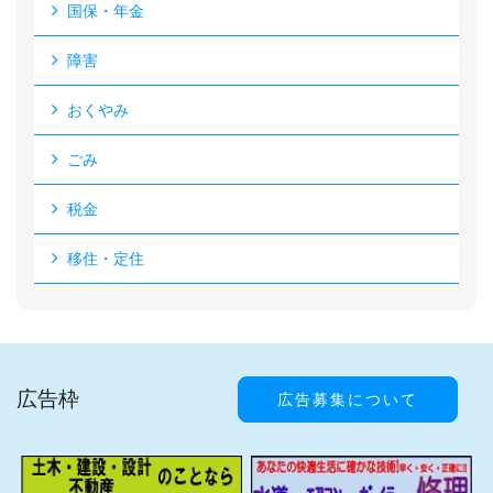
国保・年金
障害
おくやみ
ごみ
税金
移住・定住
広告枠
広告募集について