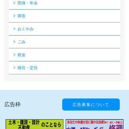
国保・年金
障害
おくやみ
ごみ
税金
移住・定住
広告枠
広告募集について