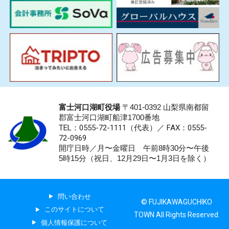
富士河口湖町役場
〒401-0392 山梨県南都留
郡富士河口湖町船津1700番地
TEL：0555-72-1111
（代表）／
FAX：0555-
72-0969
開庁日時／月〜金曜日 午前8時30分〜午後
5時15分（祝日、12月29日〜1月3日を除く）
問い合わせ
© FUJIKAWAGUCHIKO
このサイトについて
TOWN All Rights Reserved.
個人情報保護について