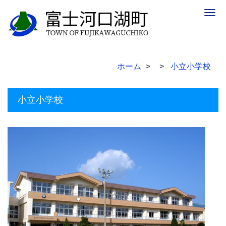
Togg
navig
ホーム
小立小学校
小立小学校