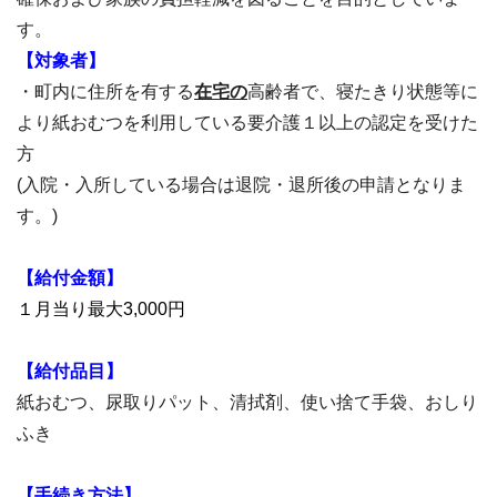
す。
【対象者】
・町内に住所を有する
在宅の
高齢者で、寝たきり状態等に
より紙おむつを利用している要介護１以上の認定を受けた
方
(入院・入所している場合は退院・退所後の申請となりま
す。)
【給付金額】
１月当り最大3,000円
【給付品目】
紙おむつ、尿取りパット、清拭剤、使い捨て手袋、おしり
ふき
【手続き方法】