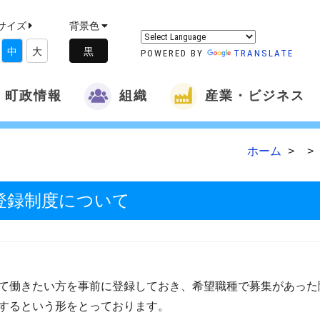
サイズ
背景色
中
大
POWERED BY
TRANSLATE
町政情報
組織
産業・ビジネス
ホーム
登録制度について
て働きたい方を事前に登録しておき、希望職種で募集があった
するという形をとっております。