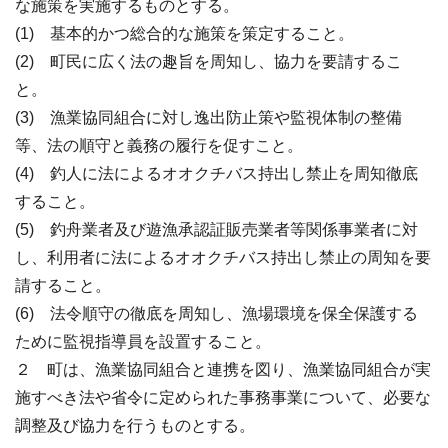
な施策を実施するものとする。
(1) 基本的かつ総合的な施策を策定すること。
(2) 町民に広く法の趣旨を周知し、協力を要請するこ
と。
(3) 漁業協同組合に対し逸出防止策や監視体制の整備
等、法の順守と義務の履行を促すこと。
(4) 釣人に法によるオオクチバス持出し禁止を周知徹底
すること。
(5) 釣舟業者及び遊漁承認証販売業者等関係事業者に対
し、利用者に法によるオオクチバス持出し禁止の周知を要
請すること。
(6) 法令順守の徹底を周知し、漁場環境を保全保護する
ために監視指導員を設置すること。
２ 町は、漁業協同組合と連携を図り、漁業協同組合が実
施すべき法や省令に定められた事務事業について、必要な
調整及び協力を行うものとする。