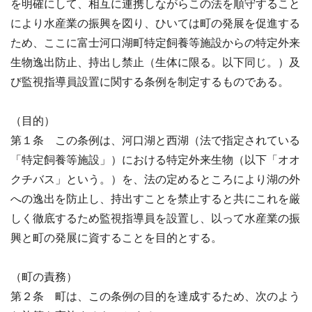
を明確にして、相互に連携しながらこの法を順守すること
により水産業の振興を図り、ひいては町の発展を促進する
ため、ここに富士河口湖町特定飼養等施設からの特定外来
生物逸出防止、持出し禁止（生体に限る。以下同じ。）及
び監視指導員設置に関する条例を制定するものである。
（目的）
第１条 この条例は、河口湖と西湖（法で指定されている
「特定飼養等施設」）における特定外来生物（以下「オオ
クチバス」という。）を、法の定めるところにより湖の外
への逸出を防止し、持出すことを禁止すると共にこれを厳
しく徹底するため監視指導員を設置し、以って水産業の振
興と町の発展に資することを目的とする。
（町の責務）
第２条 町は、この条例の目的を達成するため、次のよう