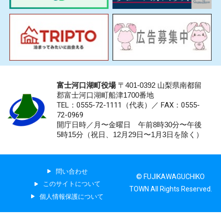
富士河口湖町役場
〒401-0392 山梨県南都留
郡富士河口湖町船津1700番地
TEL：0555-72-1111
（代表）／
FAX：0555-
72-0969
開庁日時／月〜金曜日 午前8時30分〜午後
5時15分（祝日、12月29日〜1月3日を除く）
問い合わせ
© FUJIKAWAGUCHIKO
このサイトについて
TOWN All Rights Reserved.
個人情報保護について